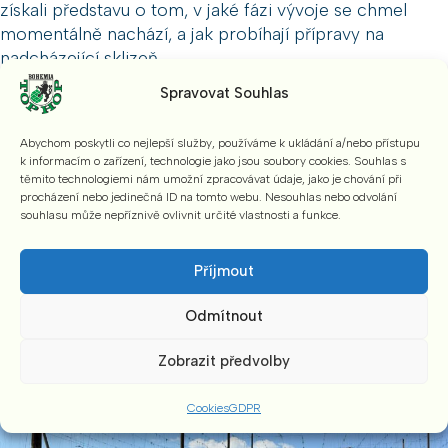
získali představu o tom, v jaké fázi vývoje se chmel
momentálně nachází, a jak probíhají přípravy na
nadcházející sklizeň.
Spravovat Souhlas
Děkujeme všem zúčastněným za návštěvu a věříme, že i
tato událost přispěje k posilování dobrého jména
Abychom poskytli co nejlepší služby, používáme k ukládání a/nebo přístupu
českého chmele na světovém trhu.
k informacím o zařízení, technologie jako jsou soubory cookies. Souhlas s
těmito technologiemi nám umožní zpracovávat údaje, jako je chování při
procházení nebo jedinečná ID na tomto webu. Nesouhlas nebo odvolání
souhlasu může nepříznivě ovlivnit určité vlastnosti a funkce.
Příjmout
Odmítnout
Zobrazit předvolby
Cookies
GDPR