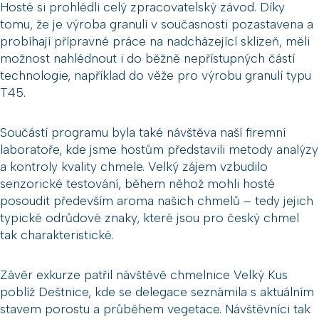
Hosté si prohlédli celý zpracovatelský závod. Díky
tomu, že je výroba granulí v současnosti pozastavena a
probíhají přípravné práce na nadcházející sklizeň, měli
možnost nahlédnout i do běžně nepřístupných částí
technologie, například do věže pro výrobu granulí typu
T45.
Součástí programu byla také návštěva naší firemní
laboratoře, kde jsme hostům představili metody analýzy
a kontroly kvality chmele. Velký zájem vzbudilo
senzorické testování, během něhož mohli hosté
posoudit především aroma našich chmelů – tedy jejich
typické odrůdové znaky, které jsou pro český chmel
tak charakteristické.
Závěr exkurze patřil návštěvě chmelnice Velký Kus
poblíž Deštnice, kde se delegace seznámila s aktuálním
stavem porostu a průběhem vegetace. Návštěvníci tak