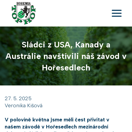
Přeskočit
na
obsah
Sládci z USA, Kanady a
Austrálie navštívili náš závod v
Hořesedlech
27. 5. 2025
Veronika Kišová
V polovině května jsme měli čest přivítat v
našem závodě v Hořesedlech mezinárodní