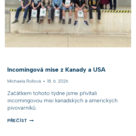
Á
N
Á
V
Š
T
Ě
V
A
C
H
M
Incomingová mise z Kanady a USA
E
L
Michaela Rollová
18. 6. 2026
N
I
Začátkem tohoto týdne jsme přivítali
C
incomingovou misi kanadských a amerických
S
E
pivovarníků.
Z
Á
I
PŘEČÍST
S
N
T
C
U