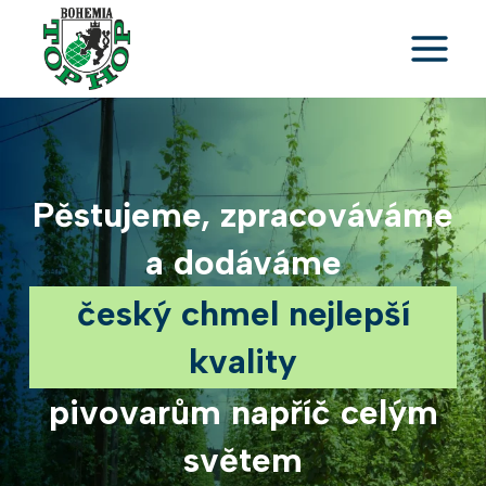
Přeskočit
na
obsah
Pěstujeme, zpracováváme
a dodáváme
český chmel nejlepší
kvality
pivovarům napříč celým
světem