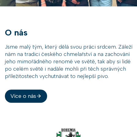
A
S
I
L
B
R
O nás
A
U
Jsme malý tým, který dělá svou práci srdcem. Záleží
2
0
nám na tradici českého chmelařství a na zachování
2
jeho mimořádného renomé ve světě, tak aby si lidé
6
po celém světě i nadále mohli při těch správných
příležitostech vychutnávat to nejlepší pivo.
Více o nás