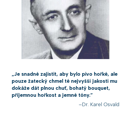
„Je snadné zajistit, aby bylo pivo hořké, ale
pouze žatecký chmel té nejvyšší jakosti mu
dokáže dát plnou chuť, bohatý bouquet,
příjemnou hořkost a jemné tóny.”
–Dr. Karel Osvald