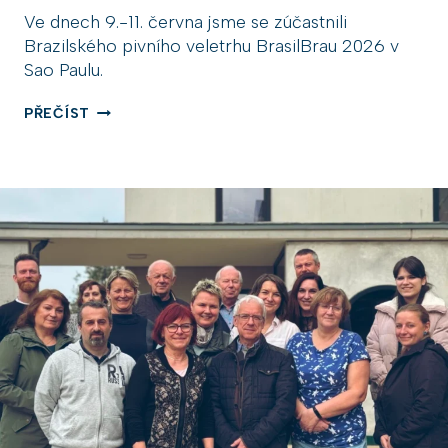
Ve dnech 9.-11. června jsme se zúčastnili
Brazilského pivního veletrhu BrasilBrau 2026 v
Sao Paulu.
T
PŘEČÍST
O
P
H
O
P
N
A
V
E
L
E
T
R
H
U
B
R