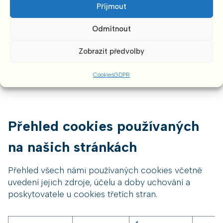
Příjmout
společnost rozhodně nevytváří žádné podrobné
profily našich návštěvníků.
Odmítnout
Některé výše uvedené systémy využívají i technik
Zobrazit předvolby
retargetingu, kdy Vám může být zobrazován na
stránkách třetích osob obsah.
Cookies
GDPR
Přehled cookies používaných
na našich stránkách
Přehled všech námi používaných cookies včetně
uvedení jejich zdroje, účelu a doby uchování a
poskytovatele u cookies třetích stran.