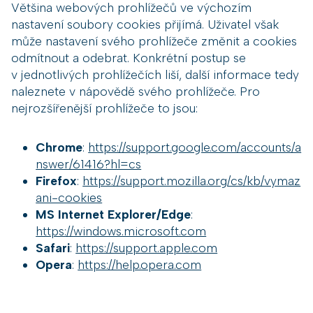
Většina webových prohlížečů ve výchozím
nastavení soubory cookies přijímá. Uživatel však
může nastavení svého prohlížeče změnit a cookies
odmítnout a odebrat. Konkrétní postup se
v jednotlivých prohlížečích liší, další informace tedy
naleznete v nápovědě svého prohlížeče. Pro
nejrozšířenější prohlížeče to jsou:
Chrome
:
https://support.google.com/accounts/a
nswer/61416?hl=cs
Firefox
:
https://support.mozilla.org/cs/kb/vymaz
ani-cookies
MS Internet Explorer/Edge
:
https://windows.microsoft.com
Safari
:
https://support.apple.com
Opera
:
https://help.opera.com