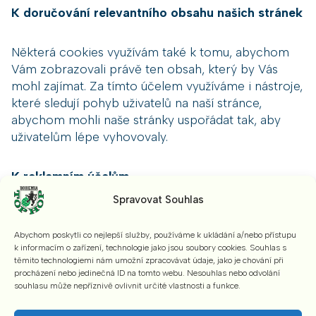
K doručování relevantního obsahu našich stránek
Některá cookies využívám také k tomu, abychom
Vám zobrazovali právě ten obsah, který by Vás
mohl zajímat. Za tímto účelem využíváme i nástroje,
které sledují pohyb uživatelů na naší stránce,
abychom mohli naše stránky uspořádat tak, aby
uživatelům lépe vyhovovaly.
K reklamním účelům
Některé cookies slouží k lepšímu cílení reklamy
Spravovat Souhlas
podle chování uživatelů. Jde o data, která nemají
vazbu na jiné typy cookies. Data takto získaná
Abychom poskytli co nejlepší služby, používáme k ukládání a/nebo přístupu
používáme výhradně k segmentaci návštěvníků za
k informacím o zařízení, technologie jako jsou soubory cookies. Souhlas s
účelem doručení relevantnějšího reklamního
těmito technologiemi nám umožní zpracovávat údaje, jako je chování při
procházení nebo jedinečná ID na tomto webu. Nesouhlas nebo odvolání
sdělení. Segmenty jsou vytvořeny na základě
souhlasu může nepříznivě ovlivnit určité vlastnosti a funkce.
několika obecných vzorců chování návštěvníků a
obsahu jimi navštívených stránek. Naše