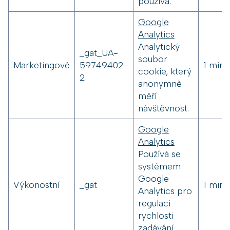
používá.
Google
Analytics
Analytický
_gat_UA-
soubor
Marketingové
59749402-
1 minu
cookie, který
2
anonymně
měří
návštěvnost.
Google
Analytics
Používá se
systémem
Google
Výkonostní
_gat
1 minu
Analytics pro
regulaci
rychlosti
zadávání