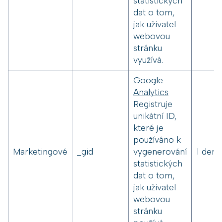
statistických
dat o tom,
jak uživatel
webovou
stránku
využívá.
Google
Analytics
Registruje
unikátní ID,
které je
používáno k
Marketingové
_gid
vygenerování
1 den
statistických
dat o tom,
jak uživatel
webovou
stránku