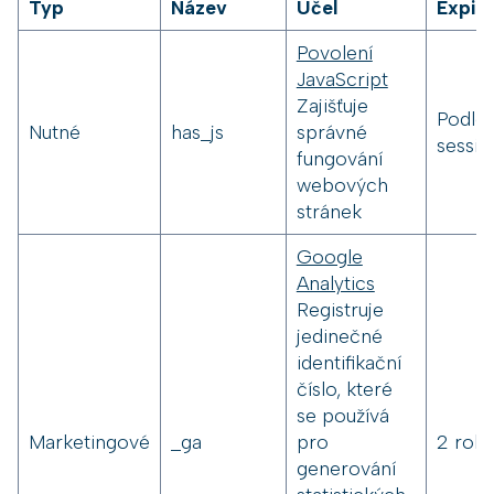
Typ
Název
Účel
Expir
Povolení
JavaScript
Zajišťuje
Podle
Nutné
has_js
správné
sessio
fungování
webových
stránek
Google
Analytics
Registruje
jedinečné
identifikační
číslo, které
se používá
Marketingové
_ga
pro
2 roky
generování