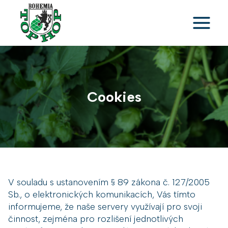
Přeskočit
na
obsah
Cookies
V souladu s ustanovením § 89 zákona č. 127/2005
Sb., o elektronických komunikacích, Vás tímto
informujeme, že naše servery využívají pro svoji
činnost, zejména pro rozlišení jednotlivých