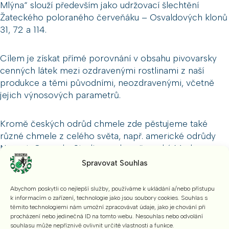
Mlýna“ slouží především jako udržovací šlechtění
Žateckého poloraného červeňáku – Osvaldových klonů
31, 72 a 114.
Cílem je získat přímé porovnání v obsahu pivovarsky
cenných látek mezi ozdravenými rostlinami z naší
produkce a těmi původními, neozdravenými, včetně
jejich výnosových parametrů.
Kromě českých odrůd chmele zde pěstujeme také
různé chmele z celého světa, např. americké odrůdy
Nugget, Cascade, Sterling, nebo německý Merkur,
Taurus, Herkules či Magnum, případně nové
Spravovat Souhlas
experimentální genotypy chmele, které ještě nedostaly
oficiální názvy a jen se skrývají pod kódovým
Abychom poskytli co nejlepší služby, používáme k ukládání a/nebo přístupu
označením.
k informacím o zařízení, technologie jako jsou soubory cookies. Souhlas s
těmito technologiemi nám umožní zpracovávat údaje, jako je chování při
procházení nebo jedinečná ID na tomto webu. Nesouhlas nebo odvolání
souhlasu může nepříznivě ovlivnit určité vlastnosti a funkce.