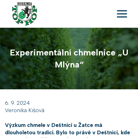
Přeskočit
na
obsah
Experimentální chmelnice „U
Mlýna“
6. 9. 2024
Veronika Kišová
Výzkum chmele v Deštnici u Žatce má
dlouholetou tradici. Bylo to právě v Deštnici, kde