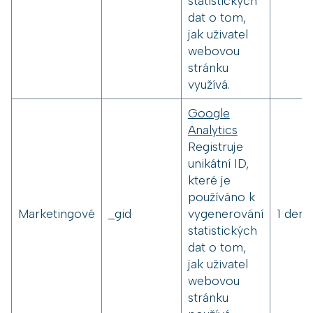
statistických
dat o tom,
jak uživatel
webovou
stránku
využívá.
Google
Analytics
Registruje
unikátní ID,
které je
používáno k
Marketingové
_gid
vygenerování
1 den
statistických
dat o tom,
jak uživatel
webovou
stránku