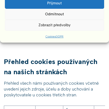
Příjmout
společnost rozhodně nevytváří žádné podrobné
profily našich návštěvníků.
Odmítnout
Některé výše uvedené systémy využívají i technik
Zobrazit předvolby
retargetingu, kdy Vám může být zobrazován na
stránkách třetích osob obsah.
Cookies
GDPR
Přehled cookies používaných
na našich stránkách
Přehled všech námi používaných cookies včetně
uvedení jejich zdroje, účelu a doby uchování a
poskytovatele u cookies třetích stran.