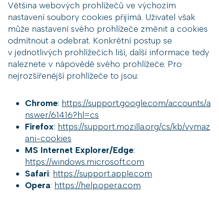
Většina webových prohlížečů ve výchozím
nastavení soubory cookies přijímá. Uživatel však
může nastavení svého prohlížeče změnit a cookies
odmítnout a odebrat. Konkrétní postup se
v jednotlivých prohlížečích liší, další informace tedy
naleznete v nápovědě svého prohlížeče. Pro
nejrozšířenější prohlížeče to jsou:
Chrome
:
https://support.google.com/accounts/a
nswer/61416?hl=cs
Firefox
:
https://support.mozilla.org/cs/kb/vymaz
ani-cookies
MS Internet Explorer/Edge
:
https://windows.microsoft.com
Safari
:
https://support.apple.com
Opera
:
https://help.opera.com