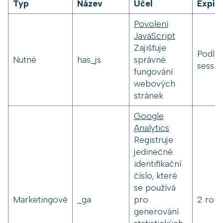
Typ
Název
Účel
Expir
Povolení
JavaScript
Zajišťuje
Podle
Nutné
has_js
správné
sessio
fungování
webových
stránek
Google
Analytics
Registruje
jedinečné
identifikační
číslo, které
se používá
Marketingové
_ga
pro
2 roky
generování