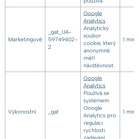
používá.
Google
Analytics
Analytický
_gat_UA-
soubor
Marketingové
59749402-
1 minu
cookie, který
2
anonymně
měří
návštěvnost.
Google
Analytics
Používá se
systémem
Google
Výkonostní
_gat
1 minu
Analytics pro
regulaci
rychlosti
zadávání