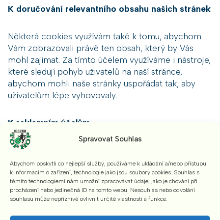
K doručování relevantního obsahu našich stránek
Některá cookies využívám také k tomu, abychom
Vám zobrazovali právě ten obsah, který by Vás
mohl zajímat. Za tímto účelem využíváme i nástroje,
které sledují pohyb uživatelů na naší stránce,
abychom mohli naše stránky uspořádat tak, aby
uživatelům lépe vyhovovaly.
K reklamním účelům
Některé cookies slouží k lepšímu cílení reklamy
Spravovat Souhlas
podle chování uživatelů. Jde o data, která nemají
vazbu na jiné typy cookies. Data takto získaná
Abychom poskytli co nejlepší služby, používáme k ukládání a/nebo přístupu
používáme výhradně k segmentaci návštěvníků za
k informacím o zařízení, technologie jako jsou soubory cookies. Souhlas s
účelem doručení relevantnějšího reklamního
těmito technologiemi nám umožní zpracovávat údaje, jako je chování při
procházení nebo jedinečná ID na tomto webu. Nesouhlas nebo odvolání
sdělení. Segmenty jsou vytvořeny na základě
souhlasu může nepříznivě ovlivnit určité vlastnosti a funkce.
několika obecných vzorců chování návštěvníků a
obsahu jimi navštívených stránek. Naše