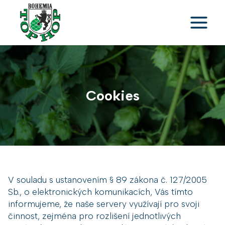
Skip
to
content
Cookies
V souladu s ustanovením § 89 zákona č. 127/2005
Sb., o elektronických komunikacích, Vás tímto
informujeme, že naše servery využívají pro svoji
činnost, zejména pro rozlišení jednotlivých