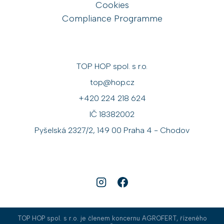
Cookies
Compliance Programme
TOP HOP spol. s r.o.
top@hop.cz
+420 224 218 624
IČ 18382002
Pyšelská 2327/2, 149 00 Praha 4 - Chodov
TOP HOP spol. s r.o. je členem koncernu AGROFERT, řízeného