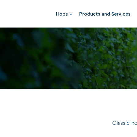
Skip
to
Hops
Products and Services
content
Classic ho