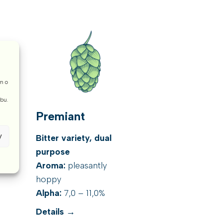
m o
ebu.
Premiant
y
Bitter variety, dual
purpose
Aroma:
pleasantly
hoppy
Alpha:
7,0 – 11,0%
Details →