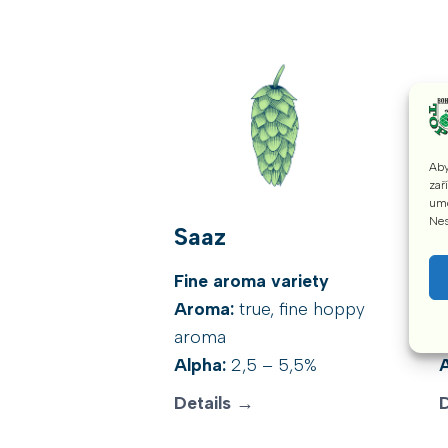
Aby
zař
umo
Nes
Saaz
Fine aroma variety
Aroma:
true, fine hoppy
aroma
Alpha:
2,5 – 5,5%
A
Details →