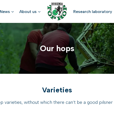
News
About us
Research laboratory
Our hops
Varieties
p varieties, without which there can’t be a good pilsner