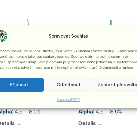
Spravovat Souhlas
chom poskytli co nejlepší služby, používáme k ukládání a/nebo přístupu k informací
ízení, technologie jako jsou soubory cookies. Souhlas s těmito technologiemi nám
žní zpracovávat údaje, jako je chování při procházení nebo jedinečná ID na tomto w
ouhlas nebo odvolání souhlasu může nepříznivě ovlivnit určité vlastnosti a funkce.
Saaz Special
Sladek
Příjmout
Odmítnout
Zobrazit předvolb
Aroma variety
Aroma variety
Aroma:
pleasantly
Aroma:
true, slightly
Cookies
GDPR
hoppy
spicy
lpha:
4,5 – 8,0%
Alpha:
4,5 – 8,5%
Details →
Details →