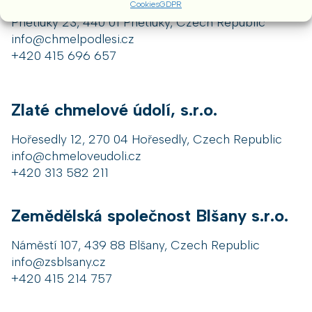
Cookies
GDPR
Pnětluky 23, 440 01 Pnětluky, Czech Republic
info@chmelpodlesi.cz
+420 415 696 657
Zlaté chmelové údolí, s.r.o.
Hořesedly 12, 270 04 Hořesedly, Czech Republic
info@chmeloveudoli.cz
+420 313 582 211
Zemědělská společnost Blšany s.r.o.
Náměstí 107, 439 88 Blšany, Czech Republic
info@zsblsany.cz
+420 415 214 757