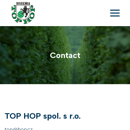
Skip
to
content
Contact
TOP HOP spol. s r.o.
top@hop.cz