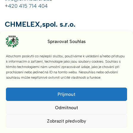
+420 415 714 404
CHMELEX,spol. s.r.o.
Hořesedly 12, 270 04 Hořesedly, Czech Republic
Spravovat Souhlas
info@chmelex.cz
+420 313 582 211
Abychom poskytli co nejlepší služby, používáme k ukládání a/nebo přístupu
k informacím o zařízení, technologie jako jsou soubory cookies. Souhlas s
těmito technologiemi nám umožní zpracovávat údaje, jako je chování při
Petrohradská, společnost s ručením
procházení nebo jedinečná ID na tomto webu. Nesouhlas nebo odvolání
souhlasu může nepříznivě ovlivnit určité vlastnosti a funkce.
omezeným
Příjmout
Hořesedly 12, 270 04 Hořesedly, Czech Republic
info@petrohradska.cz
Odmítnout
+420 415 219 005
Zobrazit předvolby
CHMEL PODLESÍ, s.r.o.