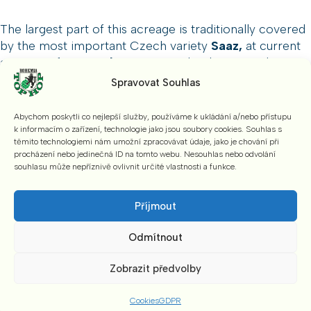
The largest part of this acreage is traditionally covered
by the most important Czech variety
Saaz,
at current
acreage of
3 941,6 ha
. Compared to last year, this
means a decrease of
-10,7 ha
. Other varieties of
Spravovat Souhlas
importance were currently planted at the following
acreage:
Abychom poskytli co nejlepší služby, používáme k ukládání a/nebo přístupu
k informacím o zařízení, technologie jako jsou soubory cookies. Souhlas s
těmito technologiemi nám umožní zpracovávat údaje, jako je chování při
Sládek (474,1 ha, YoY +12,5 ha)
procházení nebo jedinečná ID na tomto webu. Nesouhlas nebo odvolání
Premiant (164,5 ha, YoY -23,8 ha)
souhlasu může nepříznivě ovlivnit určité vlastnosti a funkce.
Agnus (67,6 ha, YoY -4,8 ha)
Saaz Special (43,8 ha, YoY +4,0 ha).
Příjmout
Odmítnout
Detailed data including distribution of each variety
across growing regions is available at ÚKZÚZ webpage
Zobrazit předvolby
here
.
Cookies
GDPR