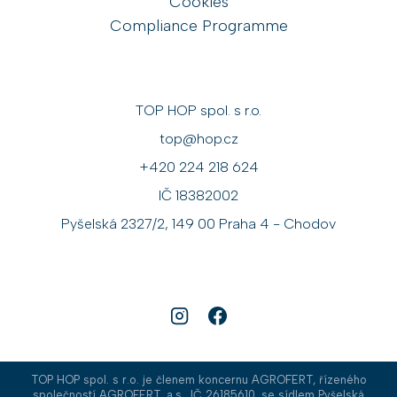
Cookies
Compliance Programme
TOP HOP spol. s r.o.
top@hop.cz
+420 224 218 624
IČ 18382002
Pyšelská 2327/2, 149 00 Praha 4 - Chodov
TOP HOP spol. s r.o. je členem koncernu AGROFERT, řízeného
společností AGROFERT, a.s., IČ 26185610, se sídlem Pyšelská