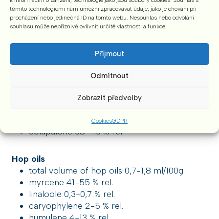
těmito technologiemi nám umožní zpracovávat údaje, jako je chování při
procházení nebo jedinečná ID na tomto webu. Nesouhlas nebo odvolání
souhlasu může nepříznivě ovlivnit určité vlastnosti a funkce.
Chemical composition
Příjmout
Hop resins
total volume of resins 15-20 WT%
Odmítnout
α-bitter acids 4,5-8,0 WT%
β-bitter acids 5,0–11,0 WT%
Zobrazit předvolby
α/β ratio 0,5–1,1
cohumulone 20–24 % rel.
Cookies
GDPR
colupulone 38–43 % rel.
Hop oils
total volume of hop oils 0,7-1,8 ml/100g
myrcene 41-55 % rel.
linaloole 0,3-0,7 % rel.
caryophylene 2-5 % rel.
humulene 4-13 % rel.