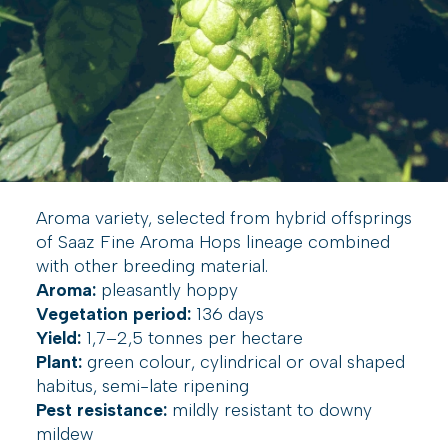
Aroma variety, selected from hybrid offsprings
of Saaz Fine Aroma Hops lineage combined
with other breeding material.
Aroma:
pleasantly hoppy
Vegetation period:
136 days
Yield:
1,7–2,5 tonnes per hectare
Plant:
green colour, cylindrical or oval shaped
habitus, semi-late ripening
Pest resistance:
mildly resistant to downy
mildew